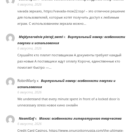
6 августа, 2026
vavada зеркало, https://vavada-mcw22.top/ – это отличное решение
для пользователей, которые хотят получить доступ к любимым
играм. С использованием зеркала можно…
к
Mejdynarodnie plateji_owml
Виртуальный номер: особенности
покупки и использования
6 августа, 2026
Слушайте кто платит поставщикам А документы требуют каждый
раз новые А поставщики ждут оплату Короче, единственные кто
помогает быстро —…
RobinMarly
к
Виртуальный номер: особенности покупки и
использования
6 августа, 2026
We understand that every minute spent in front of a locked door is
unnecessary stress новое кино онлайн
к
NaomiGef
Манга: особенности литературного творчества
6 августа, 2026
Credit Card Casinos, https://www.onurcottonrussia.com/the-ultimate-