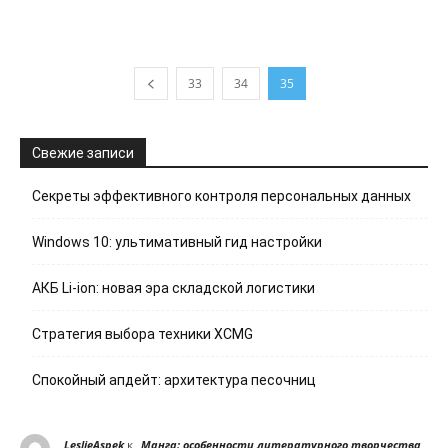
33
34
35
Свежие записи
Секреты эффективного контроля персональных данных
Windows 10: ультимативный гид настройки
АКБ Li-ion: новая эра складской логистики
Стратегия выбора техники XCMG
Спокойный апдейт: архитектура песочниц
к
LeslieAspek
Манга: особенности литературного творчества