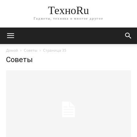
ТехноRu
Гаджеты, техника и многое другое
Домой
Советы
Страница 35
Советы