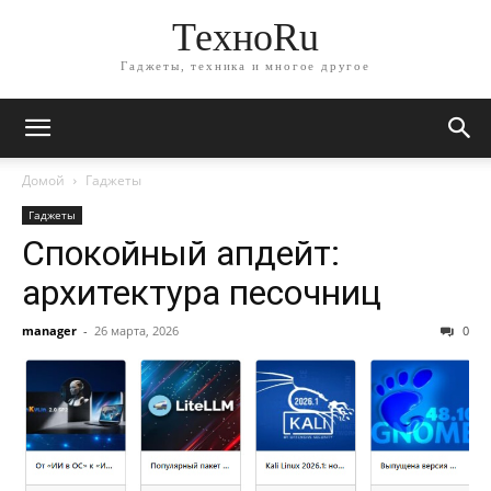
ТехноRu
Гаджеты, техника и многое другое
Домой
Гаджеты
Гаджеты
Спокойный апдейт:
архитектура песочниц
manager
-
26 марта, 2026
0