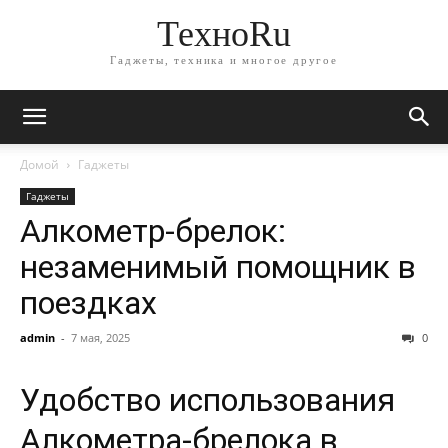
ТехноRu
Гаджеты, техника и многое другое
Домой
Гаджеты
Гаджеты
Алкометр-брелок:
незаменимый помощник в
поездках
admin
-
7 мая, 2025
0
Удобство использования
Алкометра-брелока в