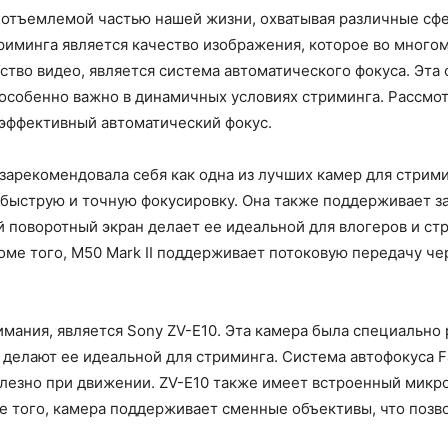
отъемлемой частью нашей жизни, охватывая различные сфер
иминга является качество изображения, которое во многом
ство видео, является система автоматического фокуса. Эта
о особенно важно в динамичных условиях стриминга. Рассмо
 эффективный автоматический фокус.
 зарекомендовала себя как одна из лучших камер для стрим
 быструю и точную фокусировку. Она также поддерживает за
й поворотный экран делает ее идеальной для влогеров и стр
роме того, M50 Mark II поддерживает потоковую передачу ч
ния, является Sony ZV-E10. Эта камера была специально р
делают ее идеальной для стриминга. Система автофокуса F
лезно при движении. ZV-E10 также имеет встроенный микроф
ме того, камера поддерживает сменные объективы, что позв