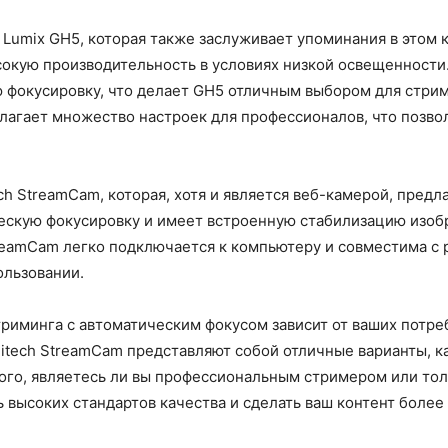
 Lumix GH5, которая также заслуживает упоминания в этом 
окую производительность в условиях низкой освещенности.
 фокусировку, что делает GH5 отличным выбором для стрим
лагает множество настроек для профессионалов, что позвол
ech StreamCam, которая, хотя и является веб-камерой, пред
ескую фокусировку и имеет встроенную стабилизацию изоб
eamCam легко подключается к компьютеру и совместима с 
ользовании.
триминга с автоматическим фокусом зависит от ваших потр
Logitech StreamCam представляют собой отличные варианты,
ого, являетесь ли вы профессиональным стримером или толь
ь высоких стандартов качества и сделать ваш контент более