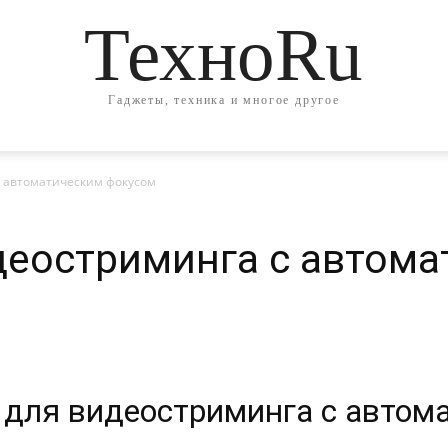
ТехноRu
Гаджеты, техника и многое другое
с автоматическим фокусом
деостриминга с автома
 для видеостриминга с автом