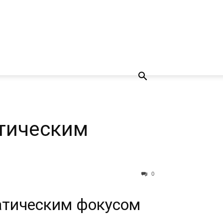
тическим
0
атическим фокусом