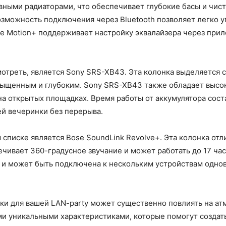
ными радиаторами, что обеспечивает глубокие басы и чист
 возможность подключения через Bluetooth позволяет легко 
re Motion+ поддерживает настройку эквалайзера через прил
отреть, является Sony SRS-XB43. Эта колонка выделяется 
насыщенным и глубоким. Sony SRS-XB43 также обладает высо
а открытых площадках. Время работы от аккумулятора соста
ей вечеринки без перерыва.
писке является Bose SoundLink Revolve+. Эта колонка отл
чивает 360-градусное звучание и может работать до 17 час
и может быть подключена к нескольким устройствам однов
ки для вашей LAN-party может существенно повлиять на ат
и уникальными характеристиками, которые помогут создать