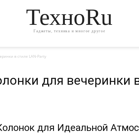
ТехноRu
Гаджеты, техника и многое другое
ринки в стиле LAN-Party
лонки для вечеринки в
Колонок для Идеальной Атмос