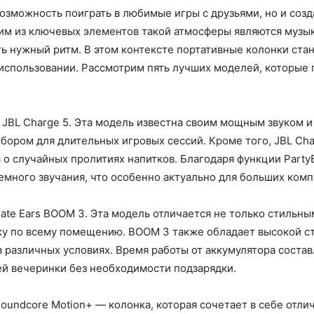
озможность поиграть в любимые игры с друзьями, но и созд
им из ключевых элементов такой атмосферы являются музы
ть нужный ритм. В этом контексте портативные колонки ста
использовании. Рассмотрим пять лучших моделей, которые 
 JBL Charge 5. Эта модель известна своим мощным звуком 
ыбором для длительных игровых сессий. Кроме того, JBL C
я о случайных пролитиях напитков. Благодаря функции Party
емного звучания, что особенно актуально для больших комп
ate Ears BOOM 3. Эта модель отличается не только стильны
у по всему помещению. BOOM 3 также обладает высокой ст
 различных условиях. Время работы от аккумулятора составл
ей вечеринки без необходимости подзарядки.
oundcore Motion+ — колонка, которая сочетает в себе отлич