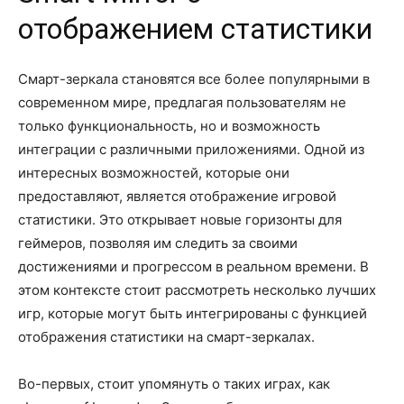
отображением статистики
Смарт-зеркала становятся все более популярными в
современном мире, предлагая пользователям не
только функциональность, но и возможность
интеграции с различными приложениями. Одной из
интересных возможностей, которые они
предоставляют, является отображение игровой
статистики. Это открывает новые горизонты для
геймеров, позволяя им следить за своими
достижениями и прогрессом в реальном времени. В
этом контексте стоит рассмотреть несколько лучших
игр, которые могут быть интегрированы с функцией
отображения статистики на смарт-зеркалах.
Во-первых, стоит упомянуть о таких играх, как