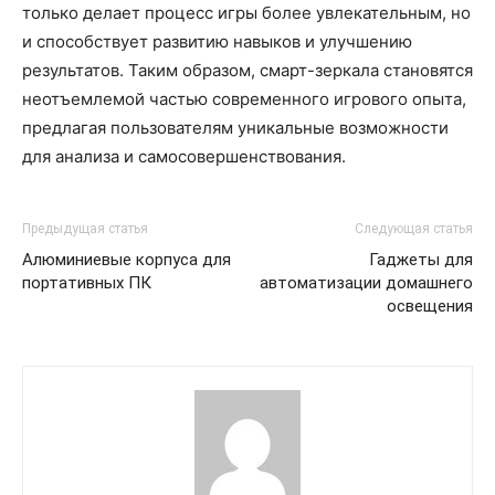
только делает процесс игры более увлекательным, но
и способствует развитию навыков и улучшению
результатов. Таким образом, смарт-зеркала становятся
неотъемлемой частью современного игрового опыта,
предлагая пользователям уникальные возможности
для анализа и самосовершенствования.
Предыдущая статья
Следующая статья
Алюминиевые корпуса для
Гаджеты для
портативных ПК
автоматизации домашнего
освещения