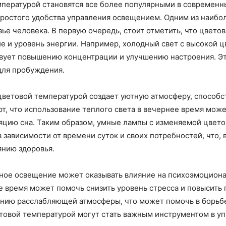
ературой становятся все более популярными в современных
простого удобства управления освещением. Одним из наибо
вье человека. В первую очередь, стоит отметить, что цвето
е и уровень энергии. Например, холодный свет с высокой 
вует повышению концентрации и улучшению настроения. Это
для пробуждения.
 цветовой температурой создает уютную атмосферу, способс
т, что использование теплого света в вечернее время мож
ляцию сна. Таким образом, умные лампы с изменяемой цвет
 зависимости от времени суток и своих потребностей, что, 
янию здоровья.
ьное освещение может оказывать влияние на психоэмоцион
е время может помочь снизить уровень стресса и повысить 
данию расслабляющей атмосферы, что может помочь в борьб
товой температурой могут стать важным инструментом в у