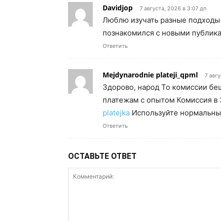
Davidjop
7 августа, 2026 в 3:07 дп
Люблю изучать разные подходы
познакомился с новыми публика
Ответить
Mejdynarodnie plateji_qpml
7 авгу
Здорово, народ То комиссии б
платежам с опытом Комиссия в 
platejka
Используйте нормальны
Ответить
ОСТАВЬТЕ ОТВЕТ