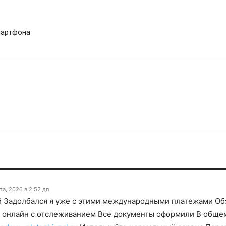
мартфона
та, 2026 в 2:52 дп
ей Задолбался я уже с этими международными платежами Об
 онлайн с отслеживанием Все документы оформили В общем