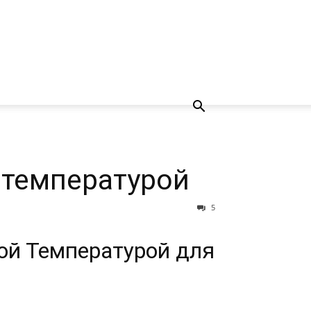
 температурой
5
й Температурой для