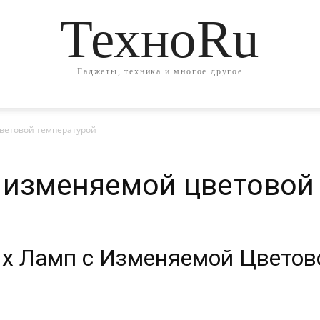
ТехноRu
Гаджеты, техника и многое другое
ветовой температурой
 изменяемой цветовой
 Ламп с Изменяемой Цветово