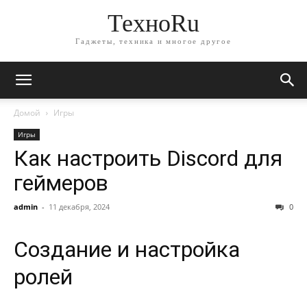
ТехноRu
Гаджеты, техника и многое другое
Домой
Игры
Игры
Как настроить Discord для
геймеров
admin
-
11 декабря, 2024
0
Создание и настройка
ролей