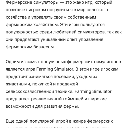
Фермерские симуляторы — это жанр игр, который
позволяет игрокам погрузиться в мир сельского
хозяйства и управлять своим собственным
фермерским хозяйством. Эти игры пользуются
популярностью среди любителей симуляторов, так как
они предлагают уникальный опыт управления
фермерским бизнесом.
Одним из самых популярных фермерских симуляторов
является игра Farming Simulator. В этой игре игрокам
предстоит заниматься посевами, уходом за
животными, покупкой и продажей
сельскохозяйственной техники. Farming Simulator
предлагает реалистичный геймплей и широкие
возможности для развития фермы.
Еще одной популярной игрой в жанре фермерских