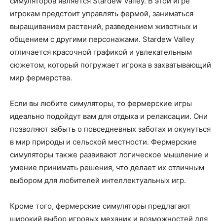
симуляторов является Stardew Valley. В этой игре
игрокам предстоит управлять фермой, заниматься
выращиванием растений, разведением животных и
общением с другими персонажами. Stardew Valley
отличается красочной графикой и увлекательным
сюжетом, который погружает игрока в захватывающий
мир фермерства.
Если вы любите симуляторы, то фермерские игры
идеально подойдут вам для отдыха и релаксации. Они
позволяют забыть о повседневных заботах и окунуться
в мир природы и сельской местности. Фермерские
симуляторы также развивают логическое мышление и
умение принимать решения, что делает их отличным
выбором для любителей интеллектуальных игр.
Кроме того, фермерские симуляторы предлагают
широкий выбор игровых механик и возможностей для