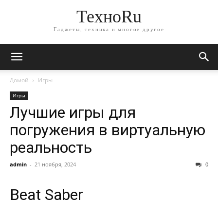
ТехноRu
Гаджеты, техника и многое другое
Домой
Игры
Игры
Лучшие игры для
погружения в виртуальную
реальность
admin
-
21 ноября, 2024
0
Beat Saber