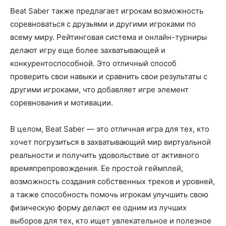
Beat Saber также предлагает игрокам возможность
соревноваться с друзьями и другими игроками по
всему миру. Рейтинговая система и онлайн-турниры
делают игру еще более захватывающей и
конкурентоспособной. Это отличный способ
проверить свои навыки и сравнить свои результаты с
другими игроками, что добавляет игре элемент
соревнования и мотивации.
В целом, Beat Saber — это отличная игра для тех, кто
хочет погрузиться в захватывающий мир виртуальной
реальности и получить удовольствие от активного
времяпрепровождения. Ее простой геймплей,
возможность создания собственных треков и уровней,
а также способность помочь игрокам улучшить свою
физическую форму делают ее одним из лучших
выборов для тех, кто ищет увлекательное и полезное