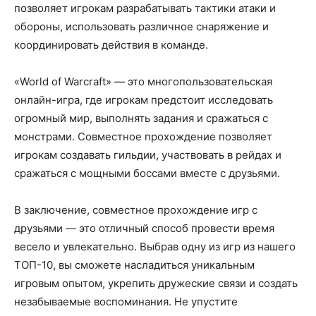
позволяет игрокам разрабатывать тактики атаки и
обороны, использовать различное снаряжение и
координировать действия в команде.
«World of Warcraft» — это многопользовательская
онлайн-игра, где игрокам предстоит исследовать
огромный мир, выполнять задания и сражаться с
монстрами. Совместное прохождение позволяет
игрокам создавать гильдии, участвовать в рейдах и
сражаться с мощными боссами вместе с друзьями.
В заключение, совместное прохождение игр с
друзьями — это отличный способ провести время
весело и увлекательно. Выбрав одну из игр из нашего
ТОП-10, вы сможете насладиться уникальным
игровым опытом, укрепить дружеские связи и создать
незабываемые воспоминания. Не упустите