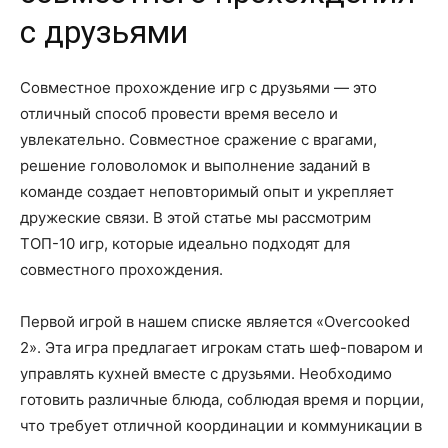
с друзьями
Совместное прохождение игр с друзьями — это
отличный способ провести время весело и
увлекательно. Совместное сражение с врагами,
решение головоломок и выполнение заданий в
команде создает неповторимый опыт и укрепляет
дружеские связи. В этой статье мы рассмотрим
ТОП-10 игр, которые идеально подходят для
совместного прохождения.
Первой игрой в нашем списке является «Overcooked
2». Эта игра предлагает игрокам стать шеф-поваром и
управлять кухней вместе с друзьями. Необходимо
готовить различные блюда, соблюдая время и порции,
что требует отличной координации и коммуникации в