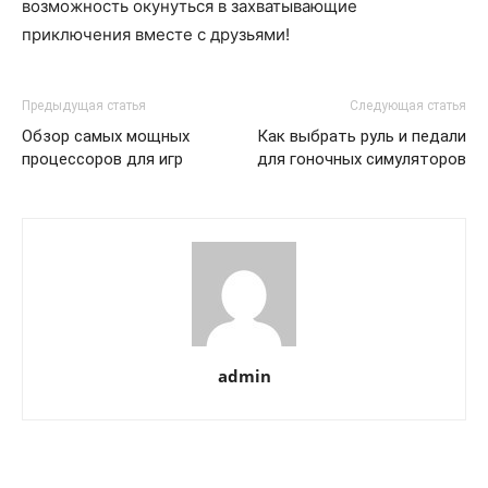
возможность окунуться в захватывающие
приключения вместе с друзьями!
Предыдущая статья
Следующая статья
Обзор самых мощных
Как выбрать руль и педали
процессоров для игр
для гоночных симуляторов
admin