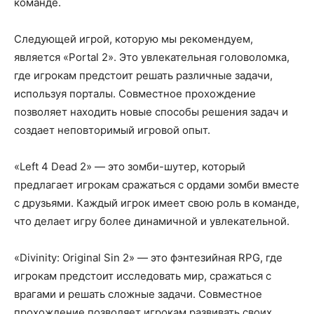
команде.
Следующей игрой, которую мы рекомендуем,
является «Portal 2». Это увлекательная головоломка,
где игрокам предстоит решать различные задачи,
используя порталы. Совместное прохождение
позволяет находить новые способы решения задач и
создает неповторимый игровой опыт.
«Left 4 Dead 2» — это зомби-шутер, который
предлагает игрокам сражаться с ордами зомби вместе
с друзьями. Каждый игрок имеет свою роль в команде,
что делает игру более динамичной и увлекательной.
«Divinity: Original Sin 2» — это фэнтезийная RPG, где
игрокам предстоит исследовать мир, сражаться с
врагами и решать сложные задачи. Совместное
прохождение позволяет игрокам развивать своих