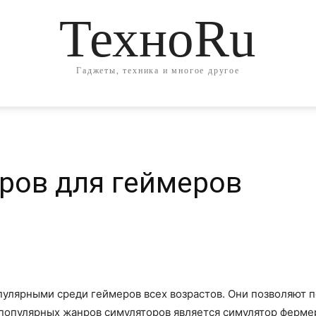
ТехноRu
Гаджеты, техника и многое другое
ров для геймеров
пулярными среди геймеров всех возрастов. Они позволяют п
 популярных жанров симуляторов является симулятор ферме