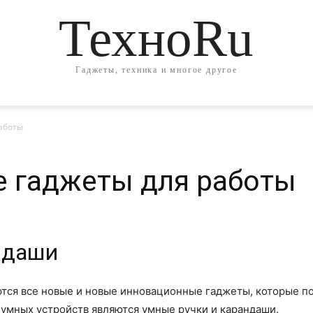
ТехноRu
Гаджеты, техника и многое другое
аботы
 гаджеты для работы
ндаши
тся все новые и новые инновационные гаджеты, которые п
 умных устройств являются умные ручки и карандаши.