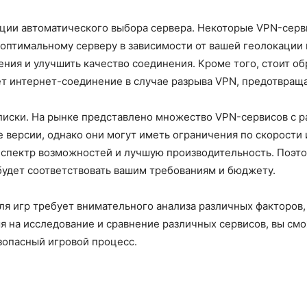
ции автоматического выбора сервера. Некоторые VPN-сер
оптимальному серверу в зависимости от вашей геолокации 
ния и улучшить качество соединения. Кроме того, стоит обр
ет интернет-соединение в случае разрыва VPN, предотвраща
дписки. На рынке представлено множество VPN-сервисов с 
 версии, однако они могут иметь ограничения по скорости 
 спектр возможностей и лучшую производительность. Поэто
будет соответствовать вашим требованиям и бюджету.
я игр требует внимательного анализа различных факторов, т
я на исследование и сравнение различных сервисов, вы см
зопасный игровой процесс.