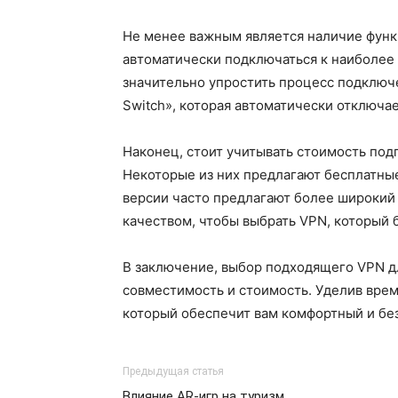
Не менее важным является наличие функ
автоматически подключаться к наиболее 
значительно упростить процесс подключе
Switch», которая автоматически отключа
Наконец, стоит учитывать стоимость по
Некоторые из них предлагают бесплатные
версии часто предлагают более широкий
качеством, чтобы выбрать VPN, который 
В заключение, выбор подходящего VPN дл
совместимость и стоимость. Уделив врем
который обеспечит вам комфортный и бе
Предыдущая статья
Влияние AR-игр на туризм