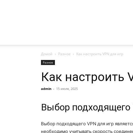
Домой
Разное
Как настроить VPN для игр
Разное
Как настроить 
admin
-
15 июля, 2025
Выбор подходящего 
Выбор подходящего VPN для игр является
необходимо учитывать скорость соединени