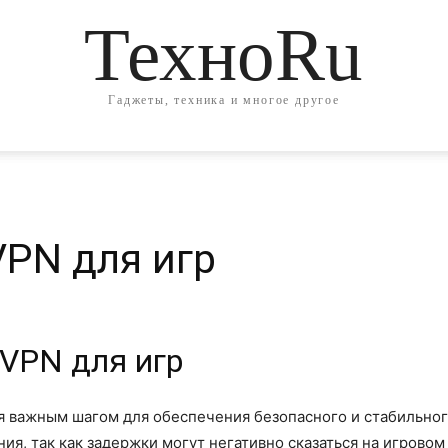
ТехноRu
Гаджеты, техника и многое другое
VPN для игр
VPN для игр
 важным шагом для обеспечения безопасного и стабильного
я, так как задержки могут негативно сказаться на игровом