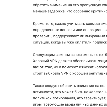
обратить внимание на его пропускную сп
меньше задержка, что особенно критично
Кроме того, важно учитывать совместим
определенные консоли или операционные
проверить, поддерживает ли выбранный в
ситуаций, когда вы уже оплатили подписк
Следующим важным аспектом является без
Хороший VPN должен обеспечивать защиту
вас от атак, но и поможет избежать бло
стоит выбирать VPN с хорошей репутацие
Также следует обратить внимание на по
активности, что может быть нежелательн
политикой логирования, что гарантирует,
игры, требующие ввода личных данных и