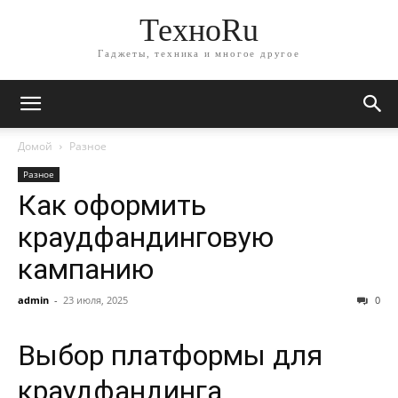
ТехноRu
Гаджеты, техника и многое другое
Домой
Разное
Разное
Как оформить
краудфандинговую
кампанию
admin
-
23 июля, 2025
0
Выбор платформы для
краудфандинга.