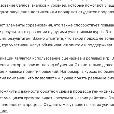
ование баллов, значков и уровней, которые помогают учащ
оздают ощущение достижения и поощряют студентов продолж
яют элементы соревнования, что также способствует повы
 результаты в сравнении с другими участниками курса. Это
им результатам. Важно отметить, что такой подход не тольк
где участники могут обмениваться опытом и поддерживать 
ации является использование сценариев и ролевых игр. В 
ения, которые влияют на ход обучения. Это не только делае
е и навыки принятия решений. Например, в курсах по бизне
гии компании, что позволяет им лучше понять реальные би
помянуть о важности обратной связи в процессе геймифика
ет учащимся сразу же видеть результаты своих действий. Эт
еченности в процесс. Студенты могут видеть, как их усили
ацию.