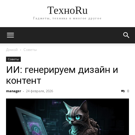
ТехноRu
Гаджеты, техника и многое другое
Домой
Советы
Советы
ИИ: генерируем дизайн и
контент
manager
-
24 февраля, 2026
0