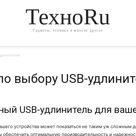
ТехноRu
Гаджеты, техника и многое другое
удлинителя
по выбору USB-удлинит
ный USB-удлинитель для ваше
ашего устройства может показаться не таким уж сложным 
бы обеспечить оптимальную производительность и надежност