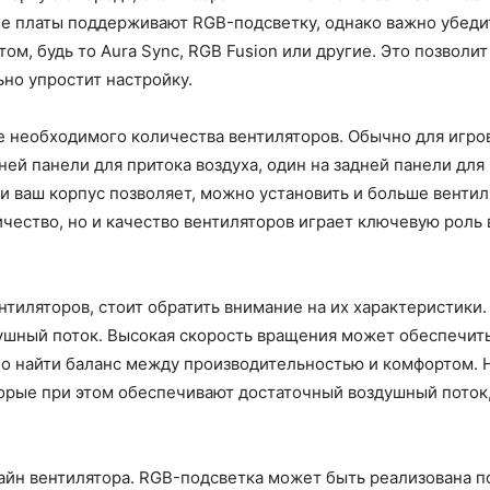
е платы поддерживают RGB-подсветку, однако важно убедит
м, будь то Aura Sync, RGB Fusion или другие. Это позволит
но упростит настройку.
необходимого количества вентиляторов. Обычно для игров
ей панели для притока воздуха, один на задней панели для
и ваш корпус позволяет, можно установить и больше венти
личество, но и качество вентиляторов играет ключевую роль
нтиляторов, стоит обратить внимание на их характеристик
душный поток. Высокая скорость вращения может обеспечит
но найти баланс между производительностью и комфортом.
орые при этом обеспечивают достаточный воздушный поток,
айн вентилятора. RGB-подсветка может быть реализована п