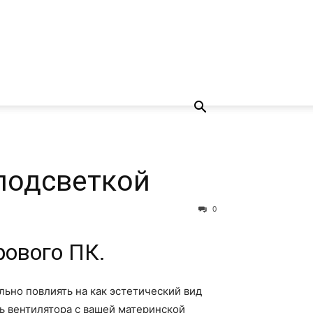
подсветкой
0
рового ПК.
ьно повлиять на как эстетический вид
ть вентилятора с вашей материнской