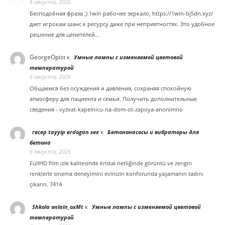
6 августа, 2026
Бесподобная фраза ;) 1win рабочее зеркало, https://1win-bj5dn.xyz/
дает игрокам шанс к ресурсу даже при неприятностях. Это удобное
решение для ценителей…
GeorgeOpist
к
Умные лампы с изменяемой цветовой
температурой
6 августа, 2026
Общаемся без осуждения и давления, сохраняя спокойную
атмосферу для пациента и семьи. Получить дополнительные
сведения - vyzvat-kapelnicu-na-dom-ot-zapoya-anonimno
к
recep tayyip erdogan sex
Бетононасосы и вибраторы для
бетона
6 августа, 2026
FullHD film izle kalitesinde kristal netliğinde görüntü ve zengin
renklerle sinema deneyimini evinizin konforunda yaşamanın tadını
çıkarın. 7414
к
Shkola onlain_oxMt
Умные лампы с изменяемой цветовой
температурой