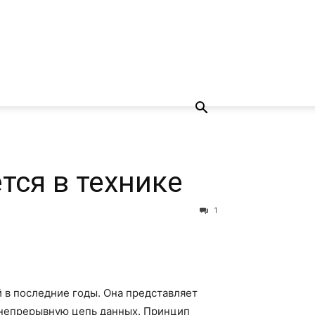
тся в технике
1
 в последние годы. Она представляет
 непрерывную цепь данных. Принцип