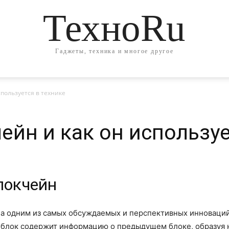
ТехноRu
Гаджеты, техника и многое другое
спользуется в технике
ейн и как он используе
локчейн
ла одним из самых обсуждаемых и перспективных инноваций
й блок содержит информацию о предыдущем блоке, образуя