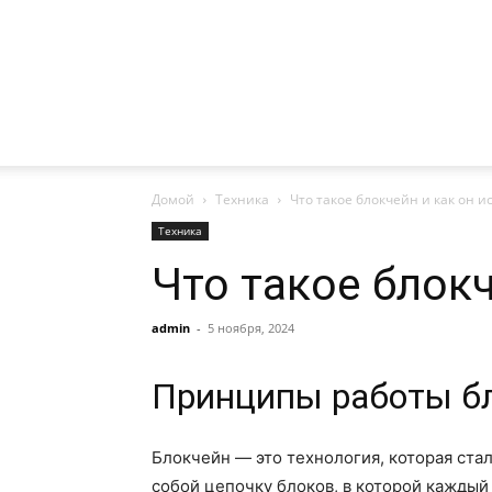
Домой
Техника
Что такое блокчейн и как он и
Техника
Что такое блокч
admin
-
5 ноября, 2024
Принципы работы б
Блокчейн — это технология, которая ста
собой цепочку блоков, в которой кажды