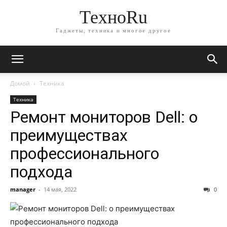
ТехноRu
Гаджеты, техника и многое другое
Домой
Техника
Техника
Ремонт мониторов Dell: о
преимуществах
профессионального
подхода
manager
-
14 мая, 2022
0