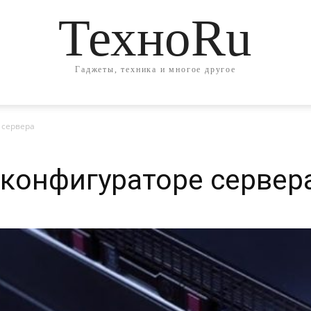
ТехноRu
Гаджеты, техника и многое другое
 сервера
 конфигураторе сервер