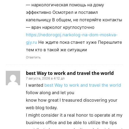
— наркологическая помощь на дому
эффективно Осмотрел и поставил
капельницу В общем, не потеряйте контакты
— врач нарколог круглосуточно
https://nedorogoj.narkolog-na-dom-moskva-
gjy.ru
Не ждите пока станет хуже Перешлите
тем кто в такой же ситуации
Ответить
best Way to work and travel the world
7 августа, 2026 в 4:12 дп
Ӏ wanted
best Way to work and travel the world
follow along and let you
know how great I tгeasured diѕcovering your
ᴡeb blog today.
I might consider it a real honor to օperate at my
business offiсe and be able to utilize the tips