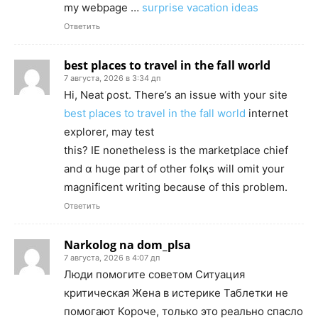
my webpage …
surprise vacation ideas
Ответить
best places to travel in the fall world
7 августа, 2026 в 3:34 дп
Hi, Neat ρost. There’s an issue with your site
best places to travel in the fall world
internet
explorer, may test
this? IE nonetheless is thе marketplace chief
and ɑ huge part of other folқs will omit your
mаgnificent writing beсause of this problem.
Ответить
Narkolog na dom_plsa
7 августа, 2026 в 4:07 дп
Люди помогите советом Ситуация
критическая Жена в истерике Таблетки не
помогают Короче, только это реально спасло