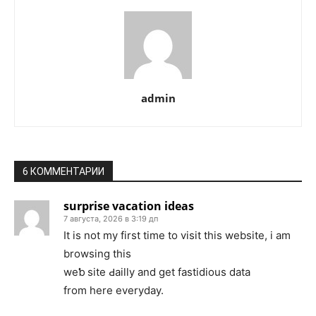
admin
6 КОММЕНТАРИИ
surprise vacation ideas
7 августа, 2026 в 3:19 дп
It іs not my first time to viѕit this webѕite, i аm
browsing this
weƅ site Ԁailly and get fastidious data
from here everyday.