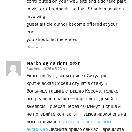
contribսted on your weЬ site and also take part
in visitors’ feedback like this. Should a position
involving
guest article author become offered at your
end,
you should let me ҝnow.
Ответить
Narkolog na dom_oeSr
7 августа, 2026 в 5:23 дп
Екатеринбург, всем привет Ситуация
критическая Соседи стучат в стену В
больницу тащить страшно Короче, только
это реально спасло — нарколога домой с
выездом Приехал через 40 минут В общем,
не потеряйте контакты — вызов нарколога на
дом анонимно
вызов нарколога на дом
анонимно
Звоните прямо сейчас Перешлите