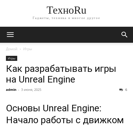
ТехноRu
Гаджеты, техника и многое другое
Домой
Игры
Игры
Как разрабатывать игры
на Unreal Engine
admin
-
3 июня, 2025
6
Основы Unreal Engine:
Начало работы с движком