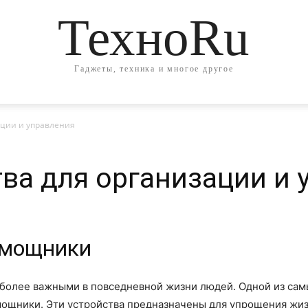
ТехноRu
Гаджеты, техника и многое другое
ации и управления
ва для организации и 
омощники
е более важными в повседневной жизни людей. Одной из са
ощники. Эти устройства предназначены для упрощения жизн