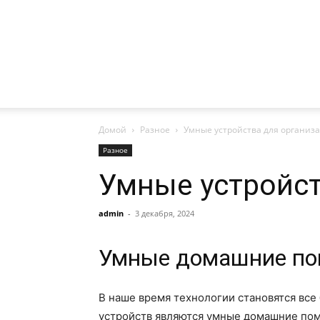
Домой
Разное
Умные устройства для организ
Разное
Умные устройст
admin
-
3 декабря, 2024
Умные домашние п
В наше время технологии становятся вс
устройств являются умные домашние пом