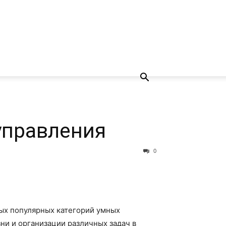
управления
0
мых популярных категорий умных
и и организации различных задач в